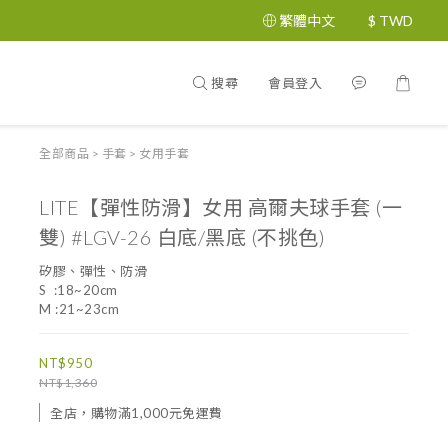
繁體中文
$
TWD
搜尋
會員登入
全部商品
>
手套
>
女用手套
LITE【彈性防滑】女用 高爾夫球手套 (一
雙) #LGV-26 白底/黑底 (不挑色)
矽膠、彈性、防滑
S  :18~20cm
M :21~23cm
NT$950
NT$1,360
全店，購物滿1,000元免運費