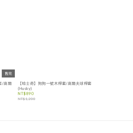
售完
套/高爾
【哈士奇】狗狗一號木桿套/高爾夫球桿套
(Husky)
NT$890
NT$1,200