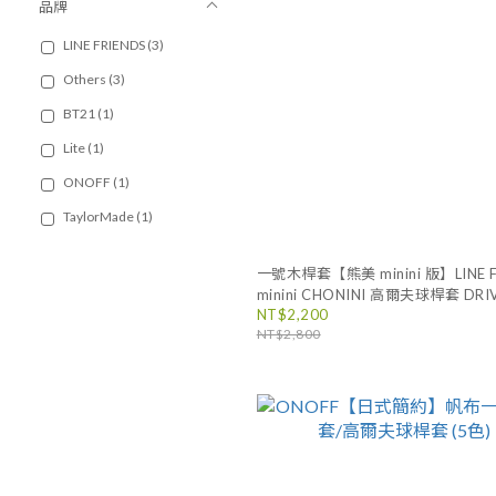
品牌
LINE FRIENDS (3)
Others (3)
BT21 (1)
Lite (1)
ONOFF (1)
TaylorMade (1)
一號木桿套【熊美 minini 版】LINE F
minini CHONINI 高爾夫球桿套 DRI
NT$2,200
COVER, 1號木桿套, 球頭套, 玩偶, 
NT$2,800
原廠