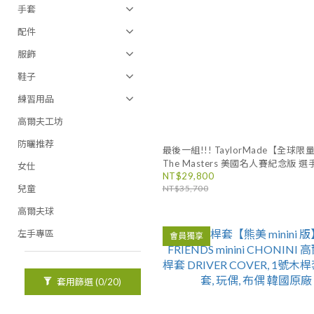
手套
配件
服飾
鞋子
練習用品
高爾夫工坊
防曬推荐
最後一組!!! TaylorMade【全球限
The Masters 美國名人賽紀念版 
女仕
NT$29,800
兒童
NT$35,700
高爾夫球
左手專區
會員獨享
套用篩選
(0/20)