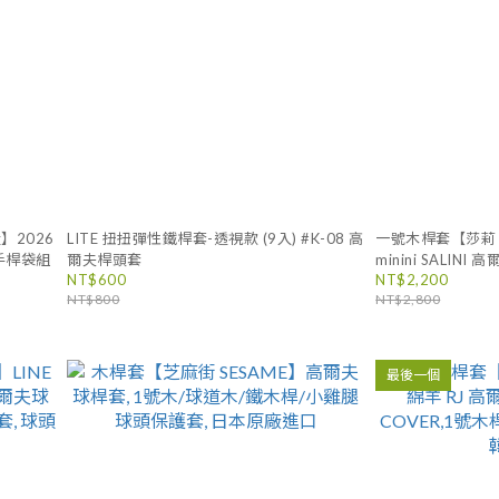
量】2026
LITE 扭扭彈性鐵桿套-透視款 (9入) #K-08 高
一號木桿套【莎莉 min
選手桿袋組
爾夫桿頭套
minini SALINI
NT$600
NT$2,200
COVER, 1號木桿
NT$800
NT$2,800
原廠
最後一個