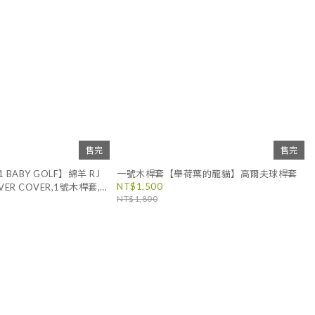
售完
售完
BABY GOLF】綿羊 RJ
一號木桿套【舉荷葉的龍貓】高爾夫球桿套
NT$1,500
ER COVER,1號木桿套,
NT$1,800
偶 韓國原廠