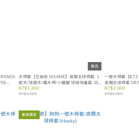
售完
RIENDS
木桿套【芝麻街 SESAME】高爾夫球桿套, 1
一號木桿套【BT21 
VER
號木/球道木/鐵木桿/小雞腿 球頭保護套, 日
高爾夫球桿套 DRIV
NT$1,200
NT$2,000
布偶 韓國
本原廠進口
球頭套, 玩偶, 布
NT$1,500
NT$3,000
會員獨享