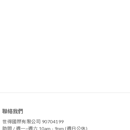
聯絡我們
世得國際有限公司 90704199
時間 / 週一~週六 10am - 9pm (週日公休)