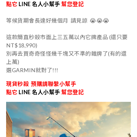
點它
LINE 名人小幫手
幫您登記
等候貨期會長達好幾個月 請見諒 😭
😭
😭
這款簡直秒殺市面上三五萬以內它牌產品 (還只要
NT$18,990)
別再去買奇奇怪怪幾千塊又不準的雜牌了(有的還
上萬)
選GARMIN就對了!!!
現貨秒殺
預購
請聯繫小幫手
點它
LINE 名人小幫手
幫您登記