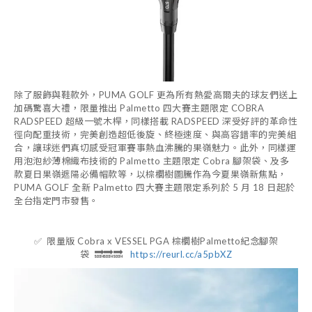
除了服飾與鞋款外，PUMA GOLF 更為所有熱愛高爾夫的球友們送上
加碼驚喜大禮，限量推出 Palmetto 四大賽主題限定 COBRA
RADSPEED 超級一號木桿，同樣搭載 RADSPEED 深受好評的革命性
徑向配重技術，完美創造超低後旋、終極速度、與高容錯率的完美組
合，讓球迷們真切感受冠軍賽事熱血沸騰的果嶺魅力。此外，同樣運
用泡泡紗薄棉織布技術的 Palmetto 主題限定 Cobra 腳架袋、及多
款夏日果嶺遮陽必備帽款等，以棕櫚樹圖騰作為今夏果嶺新焦點，
PUMA GOLF 全新 Palmetto 四大賽主題限定系列於 5 月 18 日起於
全台指定門市發售。
✅
限量版 Cobra x VESSEL PGA 棕櫚樹Palmetto紀念腳架
袋
🔜🔜🔜
https://reurl.cc/a5pbXZ