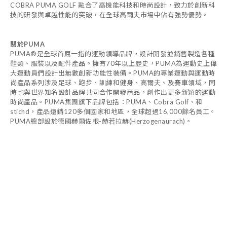
COBRA PUMA GOLF 融合了高機能科技和時尚設計，致力於創新科
技的研發與卓越性能的突破，在全球高爾夫市場中佔有強勢優勢。
關於PUMA
PUMA®是全球首屈一指的運動領導品牌，設計開發並銷售製造各種
鞋類、服裝以及配件產品。擁有70年以上歷史，PUMA為運動史上偉
大運動員們設計出無數創新功能性裝備。PUMA的專業運動與運動時
尚產品系列涉及足球、跑步、訓練和健身、高爾夫、及賽車領域，同
時也與世界知名設計品牌共同合作開發商品，創作出更多新穎的運動
時尚產品。PUMA集團旗下品牌包括：PUMA、Cobra Golf、和
stichd，產品遠銷120多個國家和地區，全球超過16,000餘名員工。
PUMA總部設於德國赫爾佐根-赫若拉赫(Herzogenaurach)。