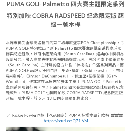
PUMA GOLF Palmetto
四大賽主題限定系列
特別加映 COBRA RADSPEED
紀念限定版 超
級一號木桿
本周末備受全球高壇矚目的第二場年度盛事PGA Championship，今
PUMA GOLF 特別推出全新
Palmetto 四大賽主題限定系列
高球服
飾與紀念鞋款，以南卡羅萊納州（South Carolina）經典的棕櫚樹為
設計發想，融入高爾夫運動所需的高機能元素，充分將南卡羅萊納州
（South Carolina）主球場的官方州樹「棕櫚樹」佈滿系列商品，而
PUMA GOLF 品牌大使們包含：里奇•福勒（Rickie Fowler）、布萊
森•德尚布（Bryson DeChambeau）、和加里•伍德蘭德（Gary
Woodland）也都將在本周末的賽事中穿上 PUMA GOLF Palmetto
主題系列服飾征戰。除了 Palmetto 四大賽主題限定高球服飾與紀念
鞋款外，PUMA GOLF 也同場加映 COBRA RADSPEED 紀念限定版
超級一號木桿，於 5 月 18 日同步限量配售來台。
✅
Rickie Fowler同款【PGA限定】PUMA 棕櫚樹設計款帽 🔜🔜🔜
https://reurl.cc/Q71lVM