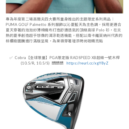
專為年度第二場高爾夫四大賽所量身推出的主題限定系列商品：
PUMA GOLF Palmetto 系列服飾以沁夏藍天為主色調，採用更適合
夏天穿著的泡泡紗薄棉織布打造舒適透氣的頂級高球 Polo 衫，在炎
熱的夏季創造超乎想像的清涼乾透機能，搭配以南卡羅萊納州代表的
棕櫚樹圖騰進行滿版呈現，為果嶺穿著增添時尚吸睛亮點
✅
Cobra【全球限量】PGA限定版 RADSPEED XB超級一號木桿
(10.5/R, 10.5/S) 🔜🔜🔜
https://reurl.cc/xgY8yZ