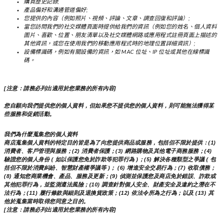
購買歷史記錄;
產品偏好和溝通管道偏好;
您提供的內容（例如照片、視頻、評論、文章、調查回復和評論）;
當您訪問我們的社交媒體頁面時提供給我們的資訊（例如您的姓名、個人資料
圖片、喜歡、位置、朋友清單以及社交媒體網路或應用程式註冊頁面上描述的
其他資訊，或您在使用我們的移動應用程式時的地理位置詳細資訊）;
設備標識碼，例如有關設備的資訊，如 MAC 位址、IP 位址或其他在線標識
碼。
[注意：請務必列出適用於您業務的所有內容]
您自願向我們提供您的個人資料，但如果您不提供您的個人資料，則可能無法獲得某
些服務和促銷活動。
我們為什麼蒐集您的個人資料
商店蒐集個人資料的特定目的皆是為了向您提供商品或服務，包括但不限於提供：(1) 
消費者、客戶管理與服務；(2) 消費者保護；(3) 網路購物及其他電子商務服務；(4) 
驗證您的個人身份 ( 如以保護您免於詐欺等犯罪行為 )；(5) 解決各種類型之爭議 ( 包
括但不限於消費糾紛、智慧財產權爭議等 )； (6) 增進安全交易行為；(7) 收取債務； 
(8) 通知您商業機會、產品、服務及更新；(9) 偵測並保護您及商店免於錯誤、詐欺或
其他犯罪行為，並監測遵法風險；(10) 調查針對個人安全、財產安全及違約之潛在不
法行為；(11) 履行條款與細則及退換貨政策；(12) 依法令所為之行為；以及 (13) 其
他於蒐集當時取得您同意之目的。
[注意：請務必列出適用於您業務的所有內容]