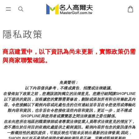
隱私政策
商店建置中，以下資訊為尚未更新，實際政策仍需
與商家聯繫確認。
免責聲明： 
以下內容僅供參考，不構成廣告、招攬或法律建議。
在發佈如下政策之前，您應該諮詢獨立的法律意見。您應仔細閱讀SHOPLINE
以下提供的資訊，並根據您的實際需要修改，刪除或添加所有和任何條款及內
容。令您接觸以下範例內容或此處包含的任何連結並非旨在令您使用或傳輸此
類內容和資訊，也非旨在令您接收這些內容和資訊，更近一步，並不構成
SHOPLINE與使用者或瀏覽器
之
間法律服務之委任關係。
在未向您所在地區的職業律師或者專業法律從業人員尋求法律意見的情況下，
您不應出於任何目的依賴此處提供之範例資訊。範例內容所包含的資訊僅作為
一般概括性的資訊提供，可能反映也可能未反映出最新的法律發展;因此，
SHOPLINE並不承諾或保證此範例的資訊是正確、完整或即時更新的。 