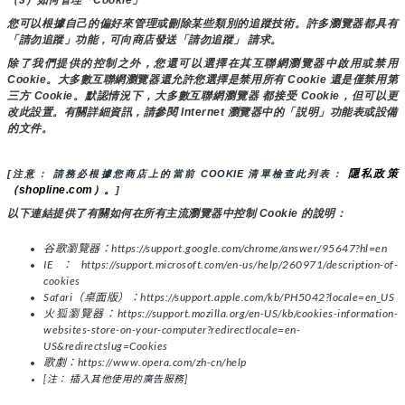
您可以根據自己的偏好來管理或刪除某些類別的追蹤技術。許多瀏覽器都具有
「請勿追蹤」功能，可向商店發送「請勿追蹤」 請求。
除了我們提供的控制之外，您還可以選擇在其互聯網瀏覽器中啟用或禁用
Cookie。大多數互聯網瀏覽器還允許您選擇是禁用所有 Cookie 還是僅禁用第
三方 Cookie。默認情況下，大多數互聯網瀏覽器 都接受 Cookie，但可以更
改此設置。有關詳細資訊，請參閱 Internet 瀏覽器中的「説明」功能表或設備
的文件。
隱私政策
[注意： 請務必根據您商店上的當前 COOKIE 清單檢查此列表： 
（shopline.com）。
]
以下連結提供了有關如何在所有主流瀏覽器中控制 Cookie 的說明：
谷歌瀏覽器：https://support.google.com/chrome/answer/95647?hl=en
IE：https://support.microsoft.com/en-us/help/260971/description-of-
cookies
Safari（桌面版）：https://support.apple.com/kb/PH5042?locale=en_US
火狐瀏覽器：https://support.mozilla.org/en-US/kb/cookies-information-
websites-store-on-your-computer?redirectlocale=en-
US&redirectslug=Cookies
歌劇：https://www.opera.com/zh-cn/help
[注： 插入其他使用的廣告服務]