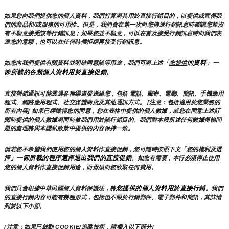
如果您向我們提供您的個人資料，我們打算將其用於直接行銷目的，以提供或宣傳我
們的商品和/或服務的可用性。但是，我們會在第一次向您傳送行銷訊息時確認您並沒
有不願意接受該等行銷訊息；如果您並不願意，可以在首次接受行銷訊息時向我們表
達您的意願，也可以在任何時候拒絕再接受行銷訊息。
「
的資料」一
如您向我們提供有關資料並明確同意該等用途，我們可將上述
您提供
節所載的各類個人資料用於直接促銷。
直接營銷通訊可能透過各種渠道發送給您，包括 電話、郵寄、電郵、簡訊、手機應用
程式、網路應用程式、社交媒體商店及其他通訊方式。 [注意：包括適用於您業務的
所有內容] 如果已經徵得您的同意，您在表格中提供的個人數據，或您在同意上述訂
閱時提供的個人數據將同時被我們用於該行銷目的。我們對本段所述任何數據傳輸問
題的處理將與本隱私政策中提供的內容保持一致。
倘若您不希望我們使用您的個人資料作直接促銷，您可隨時按照下文「
您的權利及選
」一節所載的程序選擇退出我們的直接促銷
擇
。如您有需要，本行必須停止使用
您的個人資料作直接促銷用途，而毋須向您收取任何費用。
您提供的個人資料用於直接行銷
我們只會根據中華民國個人資料保護法，將
。我們
的直接行銷內容可能有幾種形式，包括但不限於行銷郵件、電子郵件和簡訊，其詳情
列於以下小節。
[注意：如果已啟動 COOKIE/追蹤技術，請插入以下部分]