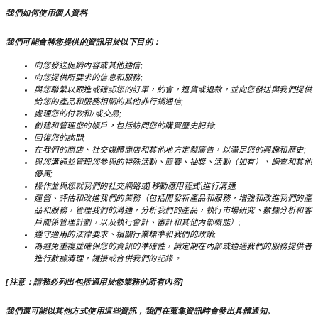
我們如何使用個人資料
我們可能會將您提供的資訊用於以下目的：
向您發送促銷內容或其他通信;
向您提供所要求的信息和服務;
與您聯繫以跟進或確認您的訂單，約會，退貨或退款，並向您發送與我們提供
給您的產品和服務相關的其他非行銷通信;
處理您的付款和/或交易;
創建和管理您的帳戶，包括訪問您的購買歷史記錄;
回復您的詢問;
在我們的商店、社交媒體商店和其他地方定製廣告，以滿足您的興趣和歷史;
與您溝通並管理您參與的特殊活動、競賽、抽獎、活動（如有）、調查和其他
優惠;
操作並與您就我們的社交網路或[移動應用程式]進行溝通;
運營、評估和改進我們的業務（包括開發新產品和服務，增強和改進我們的產
品和服務，管理我們的溝通，分析我們的產品，執行市場研究、數據分析和客
戶關係管理計劃，以及執行會計、審計和其他內部職能）;
遵守適用的法律要求、相關行業標準和我們的政策;
為避免重複並確保您的資訊的準確性，請定期在內部或通過我們的服務提供者
進行數據清理，鏈接或合併我們的記錄。
[注意：請務必列出包括適用於您業務的所有內容]
我們還可能以其他方式使用這些資訊，我們在蒐集資訊時會發出具體通知。