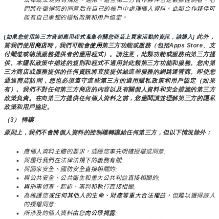
們將在徵得您的同意后在自己的帳戶中處理個人資料。此類合作夥伴可
能有自己單獨的隱私政策和用戶協定。
 此外，
[如果您使用第三方营銷應用程式蒐集有關您商店上買家活動的資訊，請插入]
當我們使用
商店
時
，
我們可能會
使用
第三方功能或服務（包括Apps Store、支
付閘道或物流服務提供者的應用程式）。請注意，此類功能或服務由第三方提
供。本隱私政策中描述的規則和程式不適用於此類第三方功能和服務。您向第
三方商店或服務提供的任何資訊將直接提供給這些服務的網路運營商。即使您
通過商店訪問，您也必須遵守這些第三方的適用隱私政策和用戶協定（如果
有）。我們不對任何第三方商店的內容以及有關個人資料和安全措施的第三方
政策負責。在向第三方提供任何個人資料之前，您應閱讀並理解第三方的隱私
政策和用戶協定。
（3） 轉讓
原則上，我們不會將個人資料的控制權轉讓給任何第三方，但以下情況除外：
應個人資料主體的要求，或經您事先明確授權或同意;
與履行我們在法律法規下的義務有關;
與國家安全、國防安全直接相關的;
與公共安全、公共衛生和重大公共利益直接相關的;
與刑事偵查、起訴、審判和執行直接相關;
為維護您
或任何其他人的生命、財產等重大合法權益
，但難以獲得該人
的授權同意;
所涉及的個人資料由您
向公眾揭露
;