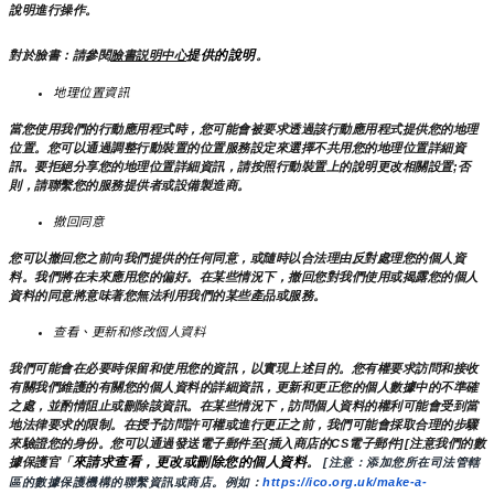
說明進行操作。
提供的說明
對於臉書：請參閱
臉書説明中心
。
地理位置資訊
當您使用我們的行動應用程式時，您可能會被要求透過該行動應用程式提供您的地理
位置。您可以通過調整行動裝置的位置服務設定來選擇不共用您的地理位置詳細資
訊。要拒絕分享您的地理位置詳細資訊，請按照行動裝置上的說明更改相關設置;否
則，請聯繫您的服務提供者或設備製造商。
撤回同意
您可以撤回您之前向我們提供的任何同意，或隨時以合法理由反對處理您的個人資
料。我們將在未來應用您的偏好。在某些情況下，撤回您對我們使用或揭露您的個人
資料的同意將意味著您無法利用我們的某些產品或服務。
查看、更新和修改個人資料
我們可能會在必要時保留和使用您的資訊，以實現上述目的。您有權要求訪問和接收
有關我們維護的有關您的個人資料的詳細資訊，更新和更正您的個人數據中的不準確
之處，並酌情阻止或刪除該資訊。在某些情況下，訪問個人資料的權利可能會受到當
地法律要求的限制。在授予訪問許可權或進行更正之前，我們可能會採取合理的步驟
來驗證您的身份。您可以通過發送電子郵件至{插入商店的CS電子郵件][注意我們的數
來請求查看，更改或刪除您的個人資料
據保護官「
。
 [注意：添加您所在司法管轄
區的數據保護機構的聯繫資訊或商店。例如：
https://ico.org.uk/make-a-