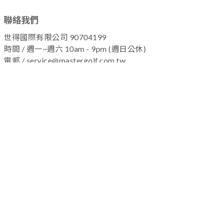
聯絡我們
世得國際有限公司 90704199
時間 / 週一~週六 10am - 9pm (週日公休)
電郵 / service@mastergolf.com.tw
加入粉絲團 !
關於我們
|
退換貨政策
|
隱私權政策
|
購物流程
Copyright © 2025 MASTERGOLF
名人高爾夫-保留所有權利