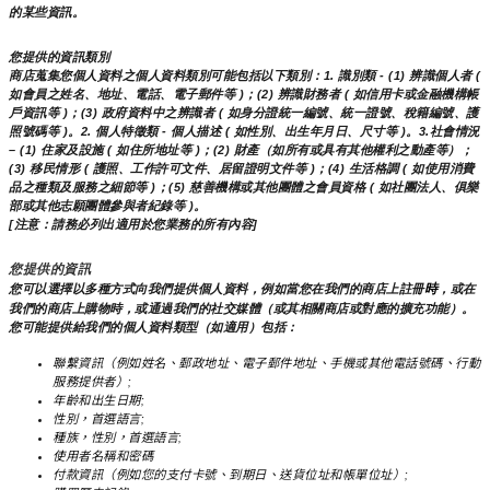
的某些資訊。
您提供的資訊類別
商店蒐集您個人資料之個人資料類別可能包括以下類別：1. 識別類 - (1) 辨識個人者 ( 
如會員之姓名、地址、電話、電子郵件等 )；(2) 辨識財務者 ( 如信用卡或金融機構帳
戶資訊等 )；(3) 政府資料中之辨識者 ( 如身分證統一編號、統一證號、稅籍編號、護
照號碼等 )。2. 個人特徵類 - 個人描述 ( 如性別、出生年月日、尺寸等 )。3.社會情況 
– (1) 住家及設施 ( 如住所地址等 )；(2) 財產（如所有或具有其他權利之動產等）；
(3) 移民情形 ( 護照、工作許可文件、居留證明文件等 )；(4) 生活格調 ( 如使用消費
品之種類及服務之細節等 )；(5) 慈善機構或其他團體之會員資格 ( 如社團法人、俱樂
部或其他志願團體參與者紀錄等 )。
[注意：請務必列出適用於您業務的所有內容]
您提供的資訊
時
您可以選擇以多種方式向我們提供個人資料，例如當您在我們的商店上註冊
，或在
我們的商店上購物時，或通過我們的社交媒體（或其相關商店或對應的擴充功能）。
您可能提供給我們的個人資料類型（如適用）包括：
聯繫資訊（例如姓名、郵政地址、電子郵件地址、手機或其他電話號碼、行動
服務提供者）;
年齡和出生日期;
性別，首選語言;
種族，性別，首選語言;
使用者名稱和密碼
付款資訊（例如您的支付卡號、到期日、送貨位址和帳單位址）;