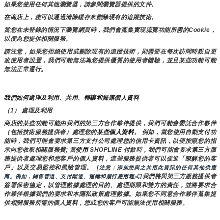
如果您使用任何其他瀏覽器，請參閱瀏覽器提供的文件。
在商店上，您可以通過清除緩存來刪除現有的追蹤技術。
當您在未登錄的情況下瀏覽網頁時，我們會蒐集實現流覽功能所需的Cookie，
以便為您提供相關服務。
請注意，如果您拒絕使用或刪除現有的追蹤技術，則需要在每次訪問時親自更
改使用者設置，我們可能無法為您提供優質的使用者體驗，並且某些功能可能
無法正常運行。
我們如何處理及利用、共用、轉讓和揭露個人資料
（1） 處理及利用
商店的某些功能可能由我們的第三方合作夥伴提供，我們可能會委託合作夥伴
（包括技術服務提供者）處理您的
某些個人資料
。 例如，當您使用自動支付功
能時，我們可能會要求第三方支付公司處理您的信用卡資訊，以便按照您的指
示向您收取相關服務費; 當
使用 
SHOPLINE 付款時，我們可能會要求第三方服
務提供者處理您和您客戶的個人資料，這些服務提供者可以促進「瞭解您的客
戶」以及交易監控和風險管理。 
 [注意：添加您與之共用此資訊的任何其他供應
我們將與第三方服務提供者
商。例如，銷售管道、支付閘道、運輸和履行應用程式]
簽署保密協定，以管理數據處理的目的、處理期限和雙方的責任，並將要求合
作夥伴根據我們的要求和本隱私政策處理數據。如果您不同意合作夥伴蒐集提
供相關服務所需的個人資料，您或您的客戶可能無法使用相關服務。