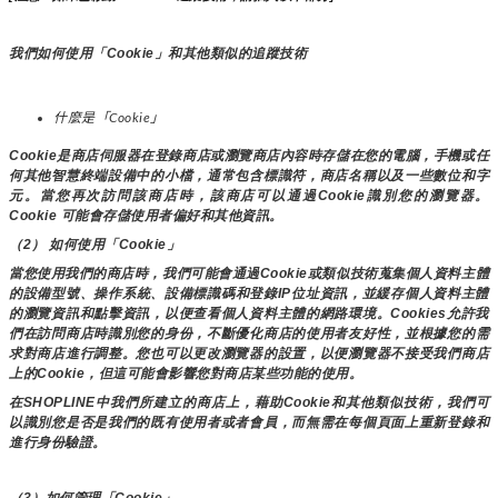
我們如何使用「Cookie」和其他類似的追蹤技術
什麼是「Cookie」
Cookie是商店伺服器在登錄商店或瀏覽商店內容時存儲在您的電腦，手機或任
何其他智慧終端設備中的小檔，通常包含標識符，商店名稱以及一些數位和字
元。當您再次訪問該商店時，該商店可以通過Cookie識別您的瀏覽器。
Cookie 可能會存儲使用者偏好和其他資訊。
（2） 如何使用「Cookie」
當您使用我們的商店時，我們可能會通過Cookie或類似技術蒐集個人資料主體
的設備型號、操作系統、設備標識碼和登錄IP位址資訊，並緩存個人資料主體
的瀏覽資訊和點擊資訊，以便查看個人資料主體的網路環境。Cookies允許我
們在訪問商店時識別您的身份，不斷優化商店的使用者友好性，並根據您的需
求對商店進行調整。您也可以更改瀏覽器的設置，以便瀏覽器不接受我們商店
上的Cookie，但這可能會影響您對商店某些功能的使用。
在SHOPLINE中我們所建立的商店上，藉助Cookie和其他類似技術，我們可
以識別您是否是我們的既有使用者或者會員，而無需在每個頁面上重新登錄和
進行身份驗證。
（3）如何管理「Cookie」