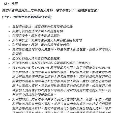
（2） 共用
我們不會與任何第三方共享個人資料，除非存在以下一種或多種情況：
[注意： 包括適用於您業務的所有內容]
根據您的要求，或經您事先明確授權或同意;
與履行我們在法律法規下的義務有關;
與國家安全、國防安全直接相關的;
與公共安全、公共衛生和重大公共利益直接相關的;
與刑事偵查、起訴、審判和執行直接相關;
為維護您
或任何其他人的生命、財產等重大合法權益
，但難以取得該人
的同意;
所涉及的個人資料由您
向公眾揭露
;
所涉及的個人資料是從合法和公開揭露的資訊中蒐集的。
與 SHOPLINE 和 SHOPLINE 的附屬公司共用：為了向您提供 SHOPLINE 
產品和服務，提出您可能感興趣的推薦，解決帳戶問題，保護我們的附
屬公司或其他使用者或公眾的人身和財產安全，您承認並同意我們可以
與我們的附屬公司共用您和您的客戶的個人資料。我們只會在必要的範
圍內共享個人資料，並受本隱私政策規定的目的的約束。如果我們共用
敏感個人資料或我們的關聯公司出於不同目的使用和處理個人資料，我
們將再次尋求您的授權和同意。
與我們的第三方合作夥伴共享：我們只會出於合法、正當、必要、具體
和明確的目的共用個人資料，並且只會共用向您或您的客戶提供相關服
務所必需的個人資料。我們不會共用可以識別您
身份的個人資料
，除非
法律或法規另有規定。通常，這些第三方合作夥伴也是數據控制者，他