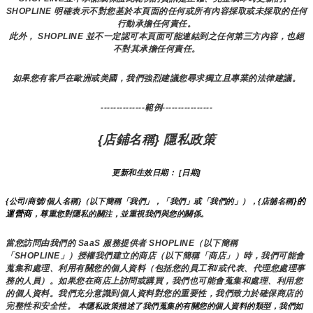
SHOPLINE 明確表示不對您基於本頁面的任何或所有內容採取或未採取的任何
行動承擔任何責任。
此外， SHOPLINE 並不一定認可本頁面可能連結到之任何第三方內容，也絕
不對其承擔任何責任。
如果您有客戶在歐洲或美國，我們強烈建議您尋求獨立且專業的法律建議。
--------------範例----------------
{店鋪名稱} 隱私政策
更新和生效日期： [日期]
}的
{公司/商號/個人名稱}（以下簡稱「我們」，「我們」或「我們的」），{店舖名稱
運營商
，尊重您對隱私的關注，並重視我們與您的關係。 
當您訪問由我們的 SaaS 服務提供者 SHOPLINE（以下簡稱
「SHOPLINE」）授權我們建立的商店（以下簡稱「商店」）時，我們可能會
蒐集和處理、利用有關您的個人資料（包括您的員工和/或代表、代理您處理事
務的人員）。如果您在商店上訪問或購買，我們也可能會蒐集和處理、利用您
的個人資料。我們充分意識到個人資料對您的重要性，我們致力於確保商店的
完整性和安全性。
 本隱私政策描述了我們蒐集的有關您的個人資料的類型，我們如