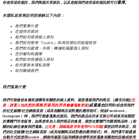
的
選擇。
何使用這些資訊，我們與誰共享資訊，以及您就我們使用這些資訊
可行
本隱私政策將説明您瞭解以下內容：
我們蒐集什麼
您提供的資訊
我們如何使用個人資料
我們如何使用「Cookie」和其他類似的追蹤技術
我們如何處理、共用、轉讓和揭露個人資料
您的權利和選擇
我們如何保護個人資料
如何更新本隱私政策
如何聯絡我們
我們蒐集什麼
我們可能會從各種來源獲取有關您的個人資料。當您通過我們的商店、[擴充功能][
注
您的業務所適用的所有
或通過
意：請置入包括
數據蒐集管道
]
您訪問和/或使用我們
的社交媒體/社交網路頁面（或其相關商店或對應的應用程式，例如Facebook，
Instagram）時，我們可能會蒐集此資訊。我們的產品在許多百貨公司或者其他類型
的實體門市有販售，如果您有加入我們商店的會員，當您在實體門市購買商品時，[相
關的紀錄也會被我們蒐集。]
[注意：請確認是否有使用POS功能]
當您訪問本商店，我
們的社交媒體/社交網路頁面（或其相關商店或對應的應用程式）時，我們還可能通過
自動方式或使用cookie，網路伺服器日誌和網路信標等技術蒐集有關您的設備或使用