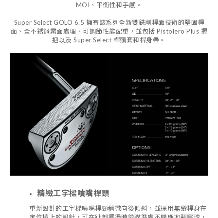
MOI、平衡性和手感。
Super Select GOLO 6.5 擁有該系列全新雙銑削桿面技術的堅固桿
面、全不銹鋼霧面處理、可調節性能配重，並包括 Pistolero Plus 握
把以及 Super Select 桿頭套和桿身帶。
精緻工字樑噴嘴桿頸
重新設計的工字樑噴嘴桿頸稍微向後傾斜，並採用無縫桿身在
定位樁上的設計，可在趾部擺盪時從瞄準處不間斷地觀察球，