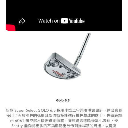
新款 Super Select GOLO 6.5 採用小型工字梁噴嘴頸設計，適合喜歡
使用半圓形推桿的弧形趾部流動特性進行推桿擊球的球手。桿頭底部
由 6061 航空鋁材精密銑削而成，並經過透明陽極氧化處理，使
Scotty 能夠將更多的不銹鋼配重分佈到推桿頭的周邊，以提高