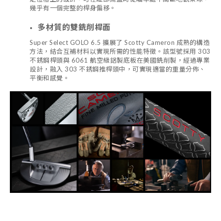
幾乎有一個完整的桿身偏移。
多材質的雙銑削桿面
Super Select GOLO 6.5 擴展了 Scotty Cameron 成熟的構造
方法，結合互補材料以實現所需的性能特徵。該型號採用 303
不銹鋼桿頭與 6061 航空級鋁製底板在美國銑削製，經過專業
設計，融入 303 不銹鋼推桿頭中，可實現適當的重量分佈、
平衡和感覺。