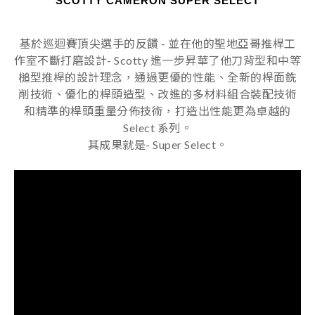
SCOTTY CAMERON SUPER SELECT
基於巡迴賽頂尖選手的反饋 - 並在他的聖地亞哥推桿工
作室不斷打磨設計- Scotty 進一步昇華了他刀背型和中等
槌型推桿的設計理念，通過更優的性能、全新的桿面銑
削技術、優化的桿頭造型、改進的多材料組合裝配技術
和精準的桿頭重量分佈技術，打造出性能更為卓越的
Select 系列。
其成果就是- Super Select。