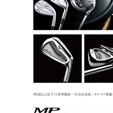
桿頭比以往半刀背桿偏厚，可玩性更高。#4~#7號