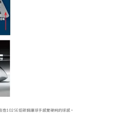
造1025E低碳鋼讓球手感覺硬純的球感。