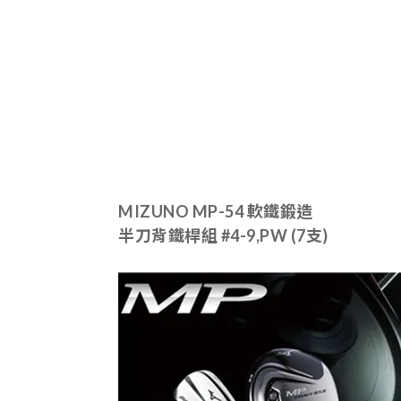
MIZUNO MP-54
軟鐵鍛造
半刀背
鐵桿組
#4-9,PW (7支)