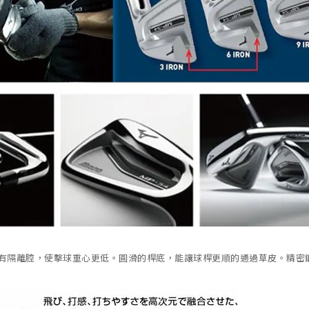
鐵有隔離腔，使擊球重心更低。圓滑的桿底，能讓球桿更順的通過草皮。精密鍛