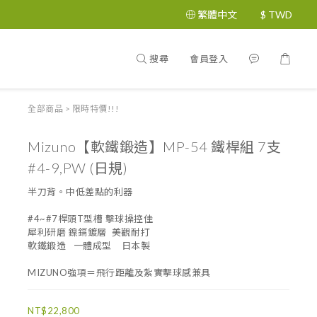
繁體中文
$
TWD
搜尋
會員登入
全部商品
>
限時特價!!!
Mizuno【軟鐵鍛造】MP-54 鐵桿組 7支
#4-9,PW (日規)
半刀背。中低差點的利器
#4~#7桿頭T型槽 擊球操控佳
犀利研磨 鎳鎘鍍層  美觀耐打
軟鐵鍛造   一體成型    日本製
MIZUNO強項＝飛行距離及紮實擊球感兼具
NT$22,800