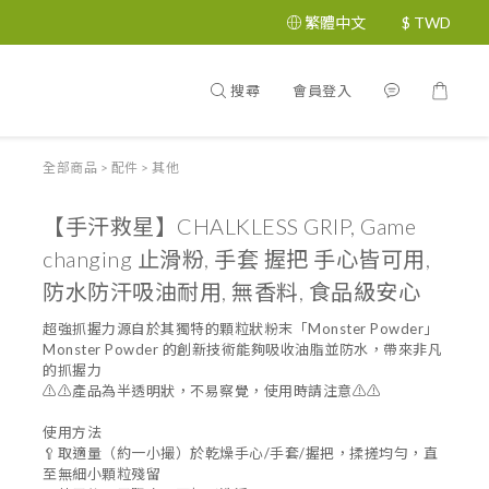
繁體中文
$
TWD
搜尋
會員登入
全部商品
>
配件
>
其他
【手汗救星】CHALKLESS GRIP, Game
changing 止滑粉, 手套 握把 手心皆可用,
防水防汗吸油耐用, 無香料, 食品級安心
超強抓握力源自於其獨特的顆粒狀粉末「Monster Powder」
Monster Powder 的創新技術能夠吸收油脂並防水，帶來非凡
的抓握力
⚠️⚠️產品為半透明狀，不易察覺，使用時請注意⚠️⚠️
使用方法
🥄取適量（約一小撮）於乾燥手心/手套/握把，揉搓均勻，直
至無細小顆粒殘留