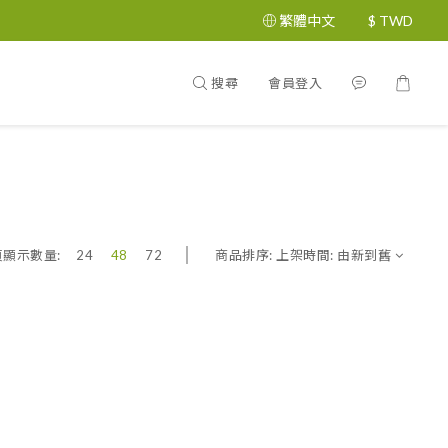
繁體中文
$
TWD
搜尋
會員登入
商品排序:
上架時間: 由新到舊
頁顯示數量:
24
48
72