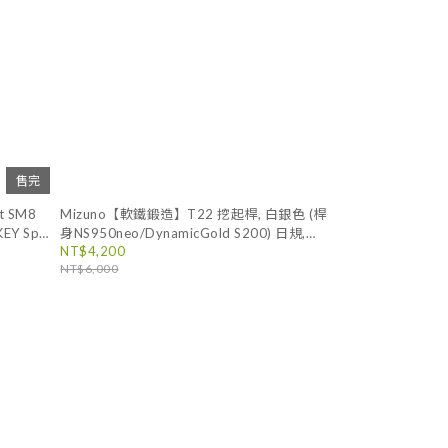
售完
t SM8
Mizuno【軟鐵鍛造】T22 挖起桿, 白銀色 (桿
Y Spin
身NS950neo/DynamicGold S200) 日規,
NT$4,200
Wedge 角度桿/切桿
NT$6,000