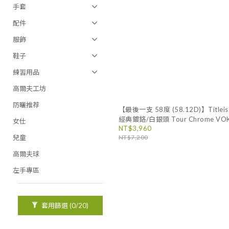
手套
配件
服飾
鞋子
練習用品
高爾夫工坊
防曬推荐
【最後一支 58度 (58.12D)】Titleis
經典鍍鉻/白銀頭 Tour Chrome VOKE
女仕
NT$3,960
Milled Wedge 角度桿/挖起桿
兒童
NT$7,200
高爾夫球
左手專區
套用篩選
(0/20)