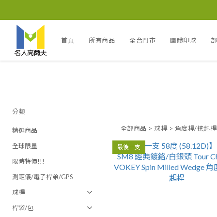
首頁
所有商品
全台門市
團體印球
分類
全部商品
>
球桿
>
角度桿/挖起桿
精選商品
全球限量
最後一支
限時特價!!!
測距儀/電子桿弟/GPS
球桿
桿袋/包