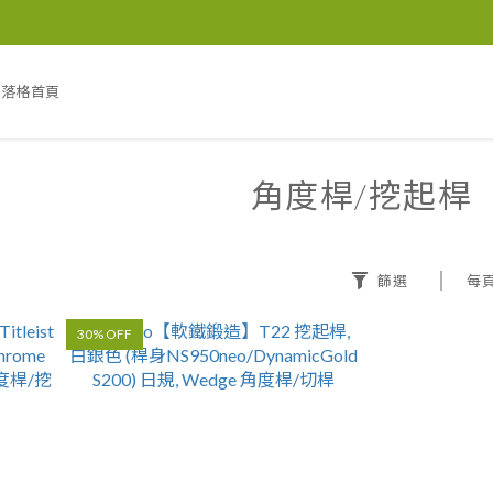
部落格首頁
角度桿/挖起桿
篩選
每
30% OFF