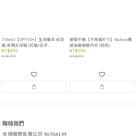
Titleist【UPF50+】生肖龍年 紀念
運動不勒【不用選尺寸】Natura裸
帽 高爾夫球帽 (紅帽/白字
感無痕睡眠內衣 (四色)
logo)#20243
NT$690
NT$590
NT$990
NT$890
聯絡我們
世得國際有限公司 90704199