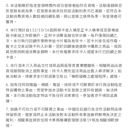
3. 本活動需於指定登錄時間內成功登錄者始符合資格。活動滿額與否
依登錄系統為準，若登錄系統未找到該活動則表示已滿額，若符合本
活動消費資格人數超過回饋名額，將以登錄之順序為準，先登錄者可
獲得。
4. 本行預計自112/10/16起將刷卡金入帳至正卡人帳單或至簽帳金
融卡連結之存款帳戶，正附卡消費金額合併計算，每戶僅限回饋乙
次。本行執行回饋作業時參加卡片需為有效卡，若卡片掛失或作廢，
舊卡之交易記錄不列入計算。若於回饋後退還刷卡購買之商品，或因
其他原因刷退消費金額時，本行有權要求持卡人返還本行已回饋之刷
卡金。
5. 本行並未介入商品交付或商品瑕疵等買賣實體關係，相關商品出退
貨或服務取消之退款事宜，持卡人應先逕洽商品出售人尋求解決；如
無法解決，得要求本行就該筆交易以「帳款疑義之處理程序」處理。
6. 如有任何因電腦、網路、電話、技術或不可歸責於本行與活動指定
特店購物之事由，而使參加本活動卡友登錄之資料有錯誤、無法辨
識，本行與活動指定特店不負任何法律責任，參加者亦不得因此異
議。
7. 如遇不可抗力或不可歸責之事由，中國信託銀行及合作活動特店得
保留修改、變更或終止本活動及對本活動所有事宜最終解釋及決定之
權利，相關事宜將依信用卡業務機構管理辦法第19條及相關規範辦
理。