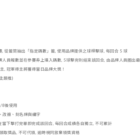
賽, 從籤筒抽出「指定碼數」籤, 使用品牌提供之球桿擊球, 每回合 5 球
品牌人員報數並在參賽券上填入碼數
, 5球擊完則結束該回合, 由品牌人員圈
主, 冠軍得主將獲得
當日品牌大獎
！
此類推)
1/8後使用
修、改褲、刻名牌與繡字
皆應在當下擊打完畢即完成該回合, 每回合成績各自獨立, 不可累計
領取獎品, 不可代領, 逾時視同放棄領獎資格