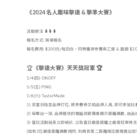
《2024 名人趣味擊遠 & 擊準大賽》
活動辦法 ⬇️⬇️⬇️
報名方式: 現場報名
報名費用: $200元/每回合
，
同時獲得參賽券乙張 & 面額 $200
🏆
《擊遠大賽》天天獎冠軍 🏆
1/4(四) ONOFF
1/5(五) PING
1/6(六) TaylorMade
1) 至當日指定品牌打位, 將參賽券交給品牌人員, 即可參加比賽
2) 每擊出一球, 品牌提供的電腦測距儀會顯示距離碼數, 
3) 當日活動結束立即統計, 公告當日最遠距離之最遠冠軍得
(如有2位最遠距離碼數相同, 則再依第二距離相比類推選出冠