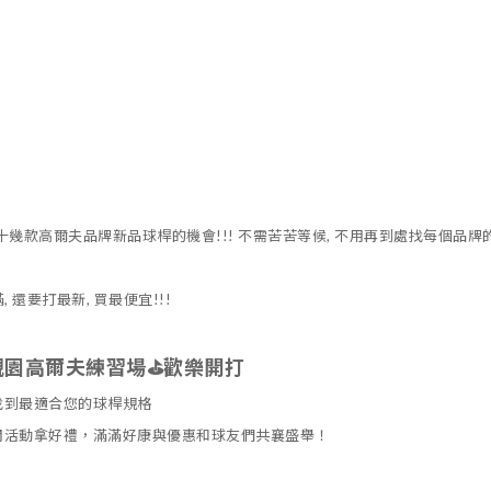
幾款高爾夫品牌新品球桿的機會!!! 不需苦苦等候, 不用再到處找每個品牌的
還要打最新, 買最便宜!!!
澄觀園高爾夫練習場⛳️歡樂開打
找到最適合您的球桿規格
關活動拿好禮，滿滿好康與優惠和球友們共襄盛舉！