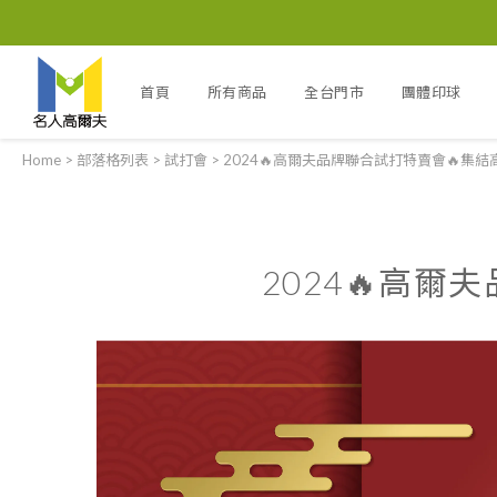
首頁
所有商品
全台門市
團體印球
Home
>
部落格列表
>
試打會
>
2024🔥高爾夫品牌聯合試打特賣會🔥集結高
2024🔥高爾