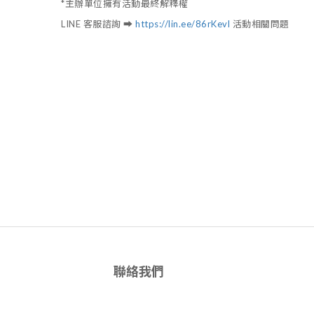
*主辦單位擁有活動最終解釋權
LINE 客服諮詢 ➡️
https://lin.ee/86rKevl
活動相關問題
聯絡我們
世得國際有限公司 90704199
時間 / 週一~週六 10am - 9pm (週日公休