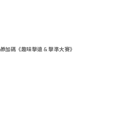
🎁
加碼《趣味擊遠 & 擊準大賽》