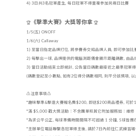
4) 3日共3名冠軍產生, 每日冠軍不得重複參加另兩日比賽
《擊準大賽》大獎等你拿
🏆
🏆
1/5(五) ONOFF
1/6(六) Callaway
1) 至
當日指定品牌打位
, 將參賽券交給品牌人員, 即可參加比
2)
每擊出一球, 品牌提供的電腦測距儀會顯示距離碼數, 由
3) 當日活動結束立即統計, 公告當日碼數最接近之最準冠軍得
(碼數登記至小數點, 如有2位得分碼數相同, 則平分該獎項, 以
⚠️
注意事項⚠️
*趣味擊準&擊遠大賽報名費$200, 即送$200商品禮券, 可於
*滿 $5,000 戳大獎活動：不含團單和其它附加服務如：維
*為求公平公正, 每球準備時間間隔不可超過 1 分鐘, 5球
*主辦單位電話聯繫各冠軍得主後, 請於7日內前往仁武練習場