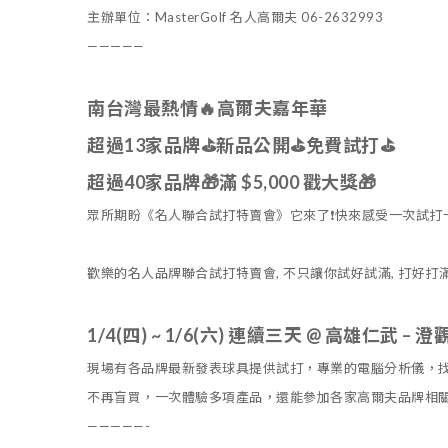
主辦單位：MasterGolf 名人高爾夫 06-2632993
—————
南台灣最熱情🔥高爾夫嘉年華
超過13家品牌⛳️新品公開
⛳️免費試打
⛳️
超過40家品牌🎁滿 $5,000 戳大獎🎁
眾所期盼《名人聯合試打特賣會》它來了❗️快來感受一次試打十
歡樂的名人品牌聯合試打特賣會, 不只讓你試好試滿, 打好打滿, 
1/4(四) ~ 1/6(六) 連續三天
@ 高雄仁武 – 
現場有各品牌最新發表球具提供試打，專業的電腦分析儀
，
不再盲買
，
一次體驗多項產品
，
還能參加各家高爾夫品牌相
—————-