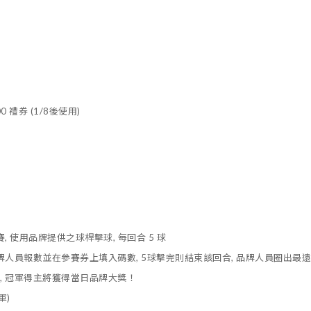
 禮券 (1/8後使用)
, 使用品牌提供之球桿擊球, 每回合 5 球
由品牌人員報數並在參賽券上填入碼數, 5球擊完則結束該回合, 品牌人員圈出最
主, 冠軍得主將獲得當日品牌大獎！
軍)