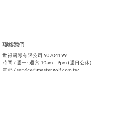
聯絡我們
世得國際有限公司 90704199
時間 / 週一~週六 10am - 9pm (週日公休)
電郵 / service@mastergolf.com.tw
加入粉絲團 !
關於我們
|
退換貨政策
|
隱私權政策
|
購物流程
Copyright © 2025 MASTERGOLF