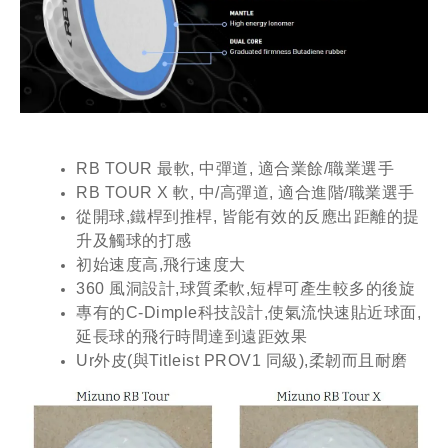
RB TOUR 最軟, 中彈道, 適合業餘/職業選手
RB TOUR X 軟, 中/高彈道, 適合進階/職業選手
從開球,鐵桿到推桿, 皆能有效的反應出距離的提
升及觸球的打感
初始速度高,飛行速度大
360 風洞設計,球質柔軟,短桿可產生較多的後旋
專有的C-Dimple科技設計,使氣流快速貼近球面,
延長球的飛行時間達到遠距效果
Ur外皮(與Titleist PROV1 同級),柔韌而且耐磨