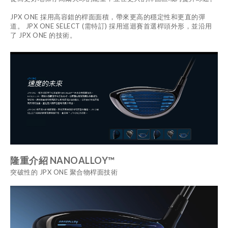
JPX ONE 採用高容錯的桿面面積，帶來更高的穩定性和更直的彈
道。 JPX ONE SELECT (需特訂) 採用巡迴賽首選桿頭外形，並沿用
了 JPX ONE 的技術。
隆重介紹 NANOALLOY™
突破性的 JPX ONE 聚合物桿面技術