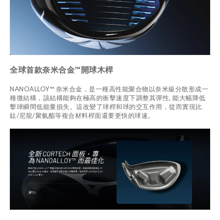
全球首款奈米合金™開球木桿
NANOALLOY™ 奈米合金，是一種高性能聚合物以奈米級分散形成一
種微結構，該結構能夠在極高的衝擊速度下調整其彈性, 能大幅降低
擊球瞬間低能量損失。這改變了球桿和球的交互作用，從而實現比
鈦/尼龍/聚氨酯等複合材料桿面還要更快的球速。