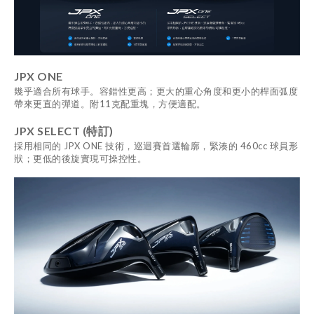
JPX ONE
幾乎適合所有球手。容錯性更高；更大的重心角度和更小的桿面弧度
帶來更直的彈道。附11克配重塊，方便適配。
JPX SELECT (特訂)
採用相同的 JPX ONE 技術，巡迴賽首選輪廓，緊湊的 460cc 球員形
狀；更低的後旋實現可操控性。