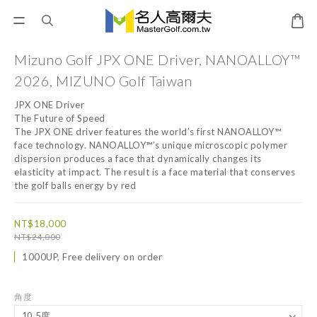
Mizuno Golf JPX ONE Driver, NANOALLOY™
2026, MIZUNO Golf Taiwan
JPX ONE Driver
The Future of Speed
The JPX ONE driver features the world’s first NANOALLOY™ 
face technology. NANOALLOY™’s unique microscopic polymer 
dispersion produces a face that dynamically changes its 
elasticity at impact. The result is a face material that conserves 
the golf balls energy by red
NT$18,000
NT$24,000
1000UP, Free delivery on order
角度