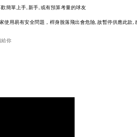
喜歡簡單上手
, 新手
,
或有預算考量的球友
使用易有安全問題，桿身脫落飛出會危險, 故暫停供應此款, 感
饋給你