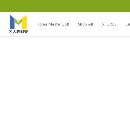
Home MasterGolf
Shop All
STORES
Cu