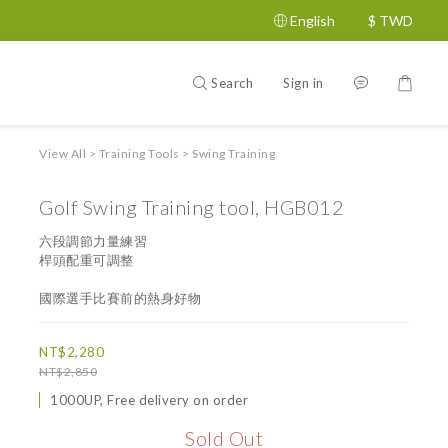
English
$
TWD
Search
Sign in
View All
>
Training Tools
>
Swing Training
Golf Swing Training tool, HGB012
六段調節力量練習
桿頭配重可調整
國際選手比賽前的熱身好物
NT$2,280
NT$2,850
1000UP, Free delivery on order
Sold Out