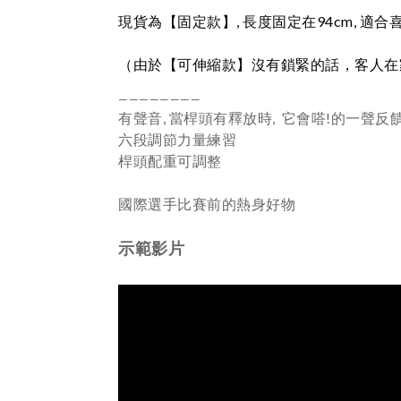
現貨為【固定款】, 長度固定在94cm,
適合
（由於【可伸縮款】沒有鎖緊的話，客人在家
————————
有聲音, 當桿頭有釋放時, 它會嗒!的一聲反
六段調節力量練習
桿頭配重可調整
國際選手比賽前的熱身好物
示範影片