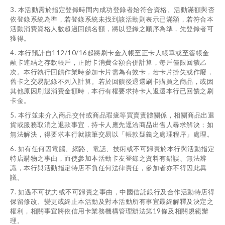
3. 本活動需於指定登錄時間內成功登錄者始符合資格。活動滿額與否
依登錄系統為準，若登錄系統未找到該活動則表示已滿額，若符合本
活動消費資格人數超過回饋名額，將以登錄之順序為準，先登錄者可
獲得。
4. 本行預計自112/10/16起將刷卡金入帳至正卡人帳單或至簽帳金
融卡連結之存款帳戶，正附卡消費金額合併計算，每戶僅限回饋乙
次。本行執行回饋作業時參加卡片需為有效卡，若卡片掛失或作廢，
舊卡之交易記錄不列入計算。若於回饋後退還刷卡購買之商品，或因
其他原因刷退消費金額時，本行有權要求持卡人返還本行已回饋之刷
卡金。
5. 本行並未介入商品交付或商品瑕疵等買賣實體關係，相關商品出退
貨或服務取消之退款事宜，持卡人應先逕洽商品出售人尋求解決；如
無法解決，得要求本行就該筆交易以「帳款疑義之處理程序」處理。
6. 如有任何因電腦、網路、電話、技術或不可歸責於本行與活動指定
特店購物之事由，而使參加本活動卡友登錄之資料有錯誤、無法辨
識，本行與活動指定特店不負任何法律責任，參加者亦不得因此異
議。
7. 如遇不可抗力或不可歸責之事由，中國信託銀行及合作活動特店得
保留修改、變更或終止本活動及對本活動所有事宜最終解釋及決定之
權利，相關事宜將依信用卡業務機構管理辦法第19條及相關規範辦
理。